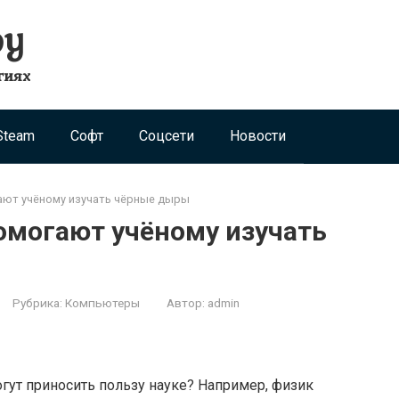
ру
гиях
Steam
Софт
Соцсети
Новости
ают учёному изучать чёрные дыры
омогают учёному изучать
Рубрика:
Компьютеры
Автор:
admin
огут приносить пользу науке? Например, физик