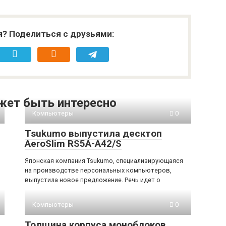
я? Поделиться с друзьями:
жет быть интересно
Компьютеры
0
Tsukumo выпустила десктоп
AeroSlim RS5A-A42/S
Японская компания Tsukumo, специализирующаяся
на производстве персональных компьютеров,
выпустила новое предложение. Речь идет о
Компьютеры
0
Толщина корпуса моноблоков