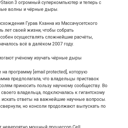
yStaion 3 огромный суперкомпьютер и теперь с
ные волны и чёрные дыры.
исхождения Гурав
Кханна из Массачусетского
ь лет своей жизни, чтобы собрать
собен осуществлять сложнейшие расчёты,
началось всё в далёком 2007 году.
на программу [email protected], которую
рамма предполагала, что владельцы приставок
нсолям приносить пользу научному сообществу. Во
я своего владельца, подключалась к гигантскому
 искать ответы на важнейшие научные вопросы.
3 свернули, но консоли продолжают выпускать по
ит невероятно мощный процессор Cell,