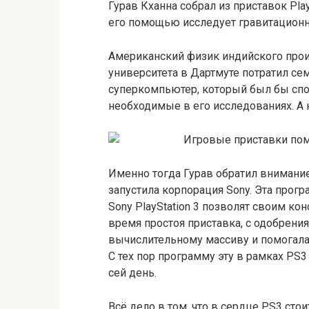
Гурав Кханна собрал из приставок Pla
его помощью исследует гравитацион
Американский физик индийского про
университета в Дартмуте потратил сем
суперкомпьютер, который был бы спо
необходимые в его исследованиях. А 
Именно тогда Гурав обратил внимание 
запустила корпорация Sony. Эта прог
Sony PlayStation 3 позволят своим ко
время простоя приставка, с одобрени
вычислительному массиву и помогала
С тех пор программу эту в рамках PS
сей день.
Всё дело в том, что в сердце PS3 сто