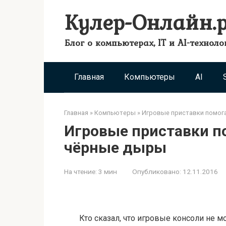
Перейти
Кулер-Онлайн.
к
контенту
Блог о компьютерах, IT и AI-техноло
Главная
Компьютеры
AI
Главная
»
Компьютеры
»
Игровые приставки помог
Игровые приставки п
чёрные дыры
На чтение:
3 мин
Опубликовано:
12.11.2016
Кто сказал, что игровые консоли не м