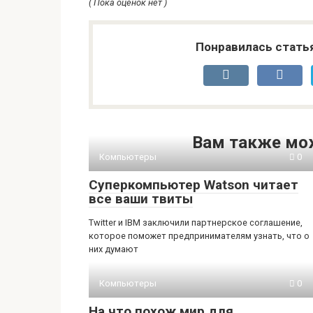
( Пока оценок нет )
Понравилась стать
Вам также мо
Компьютеры
0
Суперкомпьютер Watson читает
все ваши твиты
Twitter и IBM заключили партнерское соглашение,
которое поможет предпринимателям узнать, что о
них думают
Компьютеры
0
На что похож мир для