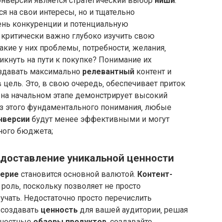
нверсии является стратегический выбор
ниши
.
я на свои интересы‚ но и тщательно
ень конкуренции и потенциальную
критически важно глубоко изучить свою
Какие у них проблемы‚ потребности‚ желания‚
икнуть на пути к покупке? Понимание их
здавать максимально
релевантный
контент и
 цель. Это‚ в свою очередь‚ обеспечивает приток
 на начальном этапе демонстрирует высокий
ез этого фундаментального понимания‚ любые
нверсии
будут менее эффективными и могут
ного бюджета;
едоставление уникальной ценности
ерие
становится основной валютой.
Контент-
роль‚ поскольку позволяет не просто
учать. Недостаточно просто перечислить
 создавать
ценность
для вашей аудитории‚ решая
 честные
обзоры продуктов
‚ создавайте