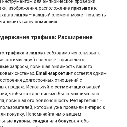
 инструментом для эмпирической проверки
овки‚ изображения‚ расположение
призывов к
ахвата
лидов
– каждый элемент может повлиять
 увеличить вашу
комиссию
.
 удержания трафика: Расширение
ого
трафика
и
лидов
необходимо использовать
ая оптимизация) позволяет привлекать
тные
запросы‚ повышая видимость вашего
ковых системах.
Email-маркетинг
остается одним
остроения долгосрочных отношений с
ных продаж. Используйте
сегментацию
вашей
ий‚ чтобы каждое письмо было максимально
ля‚ повышая его вовлеченность.
Ретаргетинг
–
пользователей‚ которые уже проявили интерес к
ли покупку. Напоминайте им о вашем
ельные
купоны
‚
скидки
или
бонусы
‚ чтобы