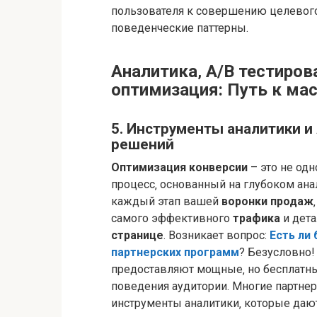
пользователя к совершению целевого
поведенческие паттерны.
Аналитика‚ A/B тестиров
оптимизация: Путь к м
5. Инструменты аналитики и
решений
Оптимизация конверсии
– это не одн
процесс‚ основанный на глубоком ан
каждый этап вашей
воронки продаж
самого эффективного
трафика
и дета
странице
. Возникает вопрос:
Есть ли
партнерских программ
? Безусловно! 
предоставляют мощные‚ но бесплатны
поведения аудитории. Многие партне
инструменты аналитики‚ которые даю