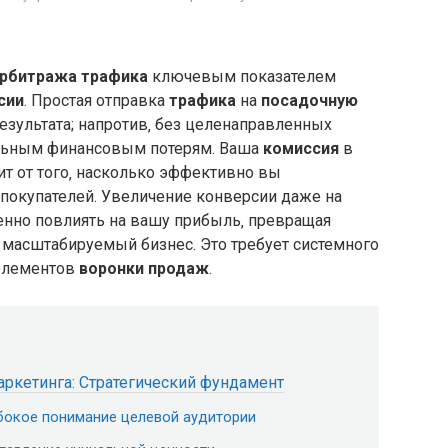
рбитража трафика
ключевым показателем
сии
. Простая отправка
трафика
на
посадочную
езультата; напротив‚ без целенаправленных
ельным финансовым потерям. Ваша
комиссия
в
т от того‚ насколько эффективно вы
покупателей. Увеличение конверсии даже на
нно повлиять на вашу прибыль‚ превращая
масштабируемый бизнес. Это требует системного
 элементов
воронки продаж
.
ркетинга: Стратегический фундамент
убокое понимание целевой аудитории