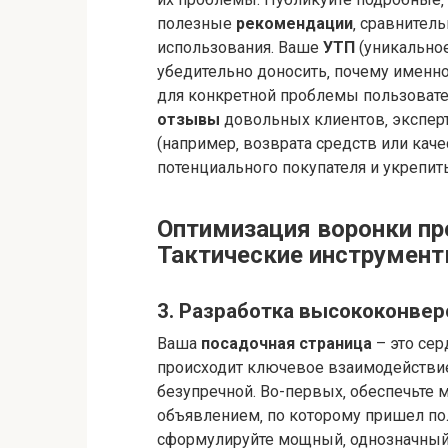
полезные
рекомендации
‚ сравнител
использования. Ваше
УТП
(уникальное
убедительно доносить‚ почему имен
для конкретной проблемы пользовате
отзывы
довольных клиентов‚ экспер
(например‚ возврата средств или каче
потенциального покупателя и укрепит
Оптимизация воронки пр
Тактические инструмен
3. Разработка высококонве
Ваша
посадочная страница
– это се
происходит ключевое взаимодействие
безупречной. Во-первых‚ обеспечьте
объявлением‚ по которому пришел по
сформулируйте мощный‚ однозначный