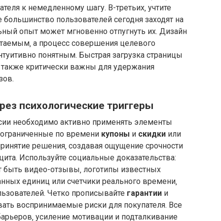
теля к немедленному шагу. В-третьих‚ учтите
 большинство пользователей сегодня заходят на
ьный опыт может мгновенно отпугнуть их. Дизайн
итаемым‚ а процесс совершения целевого
нтуитивно понятным. Быстрая загрузка страницы
 также критически важны для удержания
зов.
рез психологические триггеры
сии необходимо активно применять элементы
е ограниченные по времени
купоны
и
скидки
или
принятие решения‚ создавая ощущение срочности
ицита. Используйте социальные доказательства:
ут быть видео-отзывы‚ логотипы известных
анных единиц или счетчики реального времени‚
льзователей. Четко прописывайте
гарантии
и
вать воспринимаемые риски для покупателя. Все
барьеров‚ усиление мотивации и подталкивание