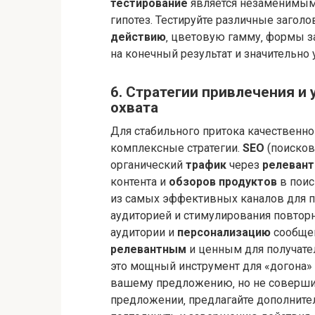
тестирование
является незаменимым
гипотез. Тестируйте различные загол
действию
‚ цветовую гамму‚ формы з
на конечный результат и значительно
6. Стратегии привлечения и
охвата
Для стабильного притока качественн
комплексные стратегии.
SEO
(поисков
органический
трафик
через
релеван
контента и
обзоров продуктов
в поис
из самых эффективных каналов для п
аудиторией и стимулирования повтор
аудитории и
персонализацию
сообщен
релевантным
и ценным для получате
это мощный инструмент для «догона» 
вашему предложению‚ но не соверши
предложении‚ предлагайте дополнит