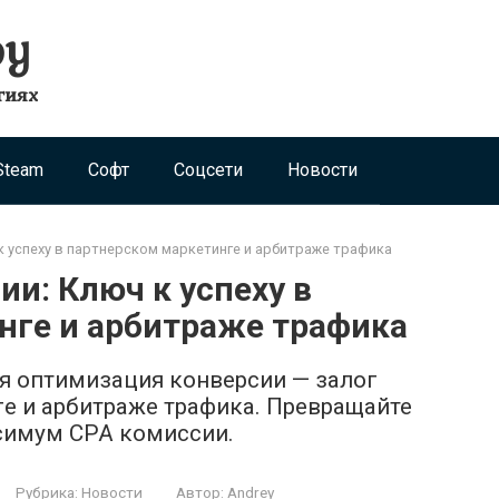
ру
гиях
Steam
Софт
Соцсети
Новости
к успеху в партнерском маркетинге и арбитраже трафика
и: Ключ к успеху в
нге и арбитраже трафика
ая оптимизация конверсии — залог
ге и арбитраже трафика. Превращайте
симум CPA комиссии.
Рубрика:
Новости
Автор:
Andrey