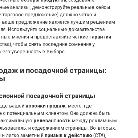
ьные анализы‚ демонстрируйте реальные кейсы
 торговое предложение) должно четко и
но ваше предложение является лучшим решением
ля. Используйте социальные доказательства:
тные мнения и предоставляйте четкие
гарантии
ства)‚ чтобы снять последние сомнения у
ь его уверенность в выборе.
одаж и посадочной страницы:
ты
рсионной посадочной страницы
рдце вашей
воронки продаж
‚ место‚ где
 с потенциальным клиентом. Она должна быть
 максимальную
релевантность
между рекламным
льзователь‚ и содержанием страницы. Во-вторых‚
 и легко заметный
призыв к действию
(CTA)‚