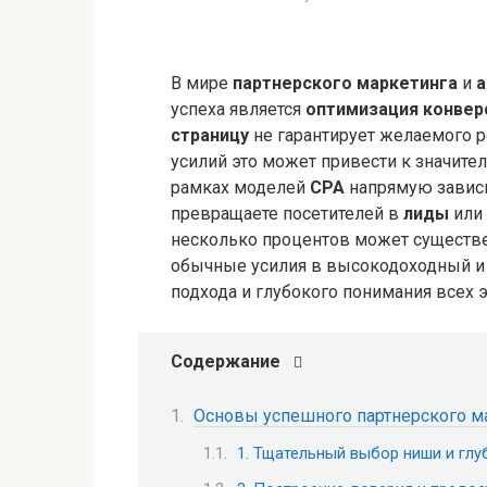
В мире
партнерского маркетинга
и
а
успеха является
оптимизация конвер
страницу
не гарантирует желаемого р
усилий это может привести к значит
рамках моделей
CPA
напрямую зависи
превращаете посетителей в
лиды
или 
несколько процентов может существе
обычные усилия в высокодоходный и 
подхода и глубокого понимания всех
Содержание
Основы успешного партнерского ма
1. Тщательный выбор ниши и гл