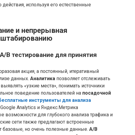
 действия‚ используя его естественные
ание и непрерывная
асштабированию
 A/B тестирование для принятия
оразовая акция‚ а постоянный‚ итеративный
ализе данных.
Аналитика
позволяет отслеживать
‚ выявлять «узкие места»‚ понимать источники
льное поведение пользователей на
посадочной
 бесплатные инструменты для анализа
Google Analytics и Яндекс.Метрика
е возможности для глубокого анализа трафика и
рские сети также предлагают встроенные
т базовые‚ но очень полезные данные.
A/B