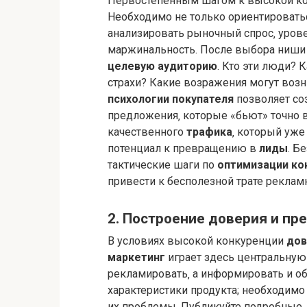
Первостепенным шагом к высокой ко
Необходимо не только ориентироватьс
анализировать рыночный спрос‚ уров
маржинальность. После выбора ниши 
целевую аудиторию
. Кто эти люди? 
страхи? Какие возражения могут возн
психологии покупателя
позволяет со
предложения‚ которые «бьют» точно в
качественного
трафика
‚ который уже
потенциал к превращению в
лиды
. Б
тактические шаги по
оптимизации ко
привести к бесполезной трате реклам
2. Построение доверия и пр
В условиях высокой конкуренции
дов
маркетинг
играет здесь центральную 
рекламировать‚ а информировать и об
характеристики продукта; необходимо
их проблемы. Публикуйте подробные‚