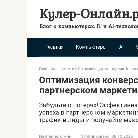
Перейти
Кулер-Онлайн.
к
контенту
Блог о компьютерах, IT и AI-техноло
Главная
Компьютеры
AI
Главная
»
Новости
»
Оптимизация конверсии: Ключ 
Оптимизация конверси
партнерском маркети
Забудьте о потерях! Эффективн
успеха в партнерском маркетин
трафик в лиды и получайте мак
На чтение:
6 мин
Опубликовано:
08.10.2025