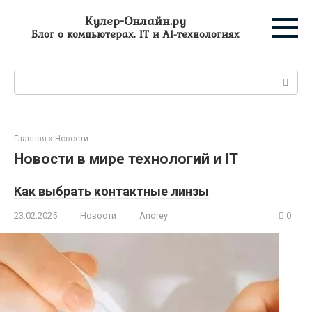
Перейти
Кулер-Онлайн.ру
к
Блог о компьютерах, IT и AI-технологиях
контенту
Поиск:
Главная
»
Новости
Новости в мире технологий и IT
Как выбрать контактные линзы
23.02.2025
Новости
Andrey
0