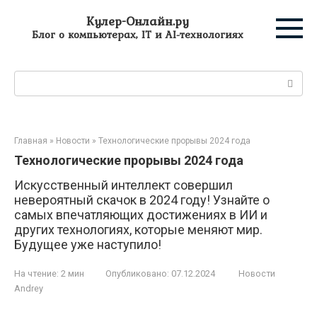
Перейти
Кулер-Онлайн.ру
к
Блог о компьютерах, IT и AI-технологиях
контенту
Поиск:
Главная
»
Новости
»
Технологические прорывы 2024 года
Технологические прорывы 2024 года
Искусственный интеллект совершил
невероятный скачок в 2024 году! Узнайте о
самых впечатляющих достижениях в ИИ и
других технологиях, которые меняют мир.
Будущее уже наступило!
На чтение:
2 мин
Опубликовано:
07.12.2024
Новости
Andrey