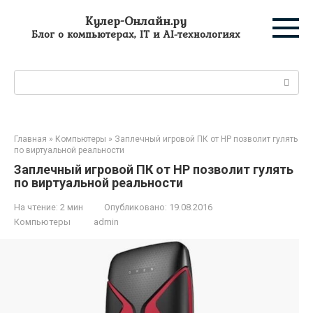
Перейти
Кулер-Онлайн.ру
к
Блог о компьютерах, IT и AI-технологиях
контенту
Поиск:
Главная
»
Компьютеры
»
Заплечный игровой ПК от HP позволит гулять
по виртуальной реальности
Заплечный игровой ПК от HP позволит гулять
по виртуальной реальности
На чтение:
2 мин
Опубликовано:
19.08.2016
Компьютеры
admin