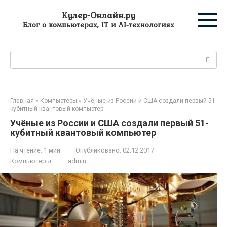
Перейти
Кулер-Онлайн.ру
к
Блог о компьютерах, IT и AI-технологиях
контенту
Поиск:
Главная
»
Компьютеры
»
Учёные из России и США создали первый 51-
кубитный квантовый компьютер
Учёные из России и США создали первый 51-
кубитный квантовый компьютер
На чтение:
1 мин
Опубликовано:
02.12.2017
Компьютеры
admin