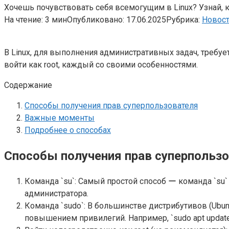
Хочешь почувствовать себя всемогущим в Linux? Узнай, ка
На чтение:
3 мин
Опубликовано:
17.06.2025
Рубрика:
Новос
В Linux, для выполнения административных задач, требуе
войти как root, каждый со своими особенностями.
Содержание
Способы получения прав суперпользователя
Важные моменты
Подробнее о способах
Способы получения прав суперпольз
Команда `su`: Самый простой способ ー команда `su` 
администратора.
Команда `sudo`: В большинстве дистрибутивов (Ubuntu
повышением привилегий. Например, `sudo apt update