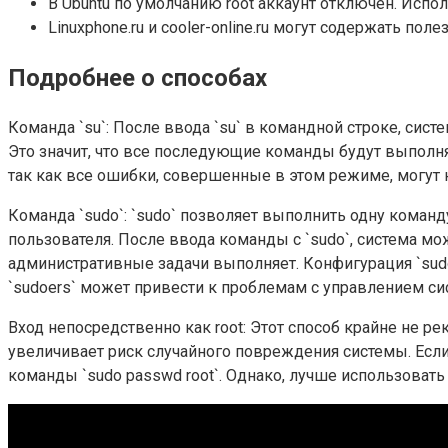
В Ubuntu по умолчанию root аккаунт отключен. Исполь
Linuxphone.ru и cooler-online.ru могут содержать по
Подробнее о способах
Команда `su`: После ввода `su` в командной строке, сист
Это значит, что все последующие команды будут выполня
так как все ошибки, совершенные в этом режиме, могут 
Команда `sudo`: `sudo` позволяет выполнить одну команд
пользователя. После ввода команды с `sudo`, система мож
административные задачи выполняет. Конфигурация `sudo`
`sudoers` может привести к проблемам с управлением си
Вход непосредственно как root: Этот способ крайне не р
увеличивает риск случайного повреждения системы. Если 
команды `sudo passwd root`. Однако, лучше использовать 