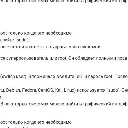
 В некоторых системах можно войти в графический интерфейс
oot только когда это необходимо.
зуйте `sudo`.
лезные статьи и советы по управлению системой.
тся суперпользователь или root. Он обладает полными пра
(switch user). В терминале введите `su` и пароль root. Пос
, Debian, Fedora, CentOS, Kali Linux) используется `sudo`
`.
 В некоторых системах можно войти в графический интерфейс
oot только когда это необходимо.