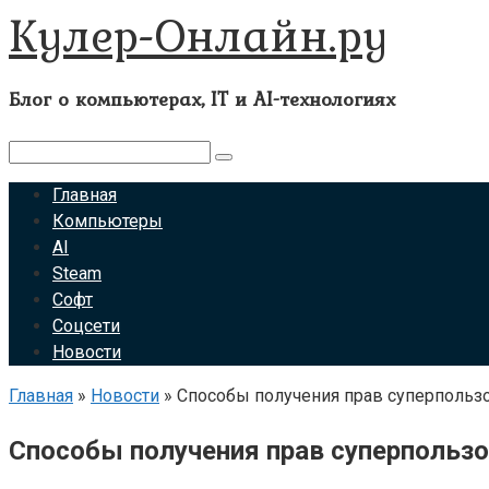
Кулер-Онлайн.ру
Перейти
к
контенту
Блог о компьютерах, IT и AI-технологиях
Поиск:
Главная
Компьютеры
AI
Steam
Софт
Соцсети
Новости
Главная
»
Новости
»
Способы получения прав суперпользо
Способы получения прав суперпользо