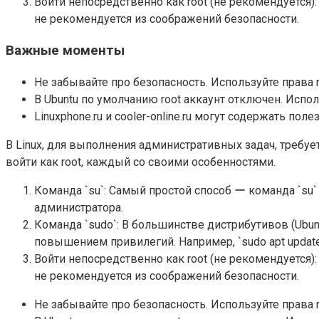
Войти непосредственно как root (не рекомендуется):
не рекомендуется из соображений безопасности.
Важные моменты
Не забывайте про безопасность. Используйте права r
В Ubuntu по умолчанию root аккаунт отключен. Исполь
Linuxphone.ru и cooler-online.ru могут содержать по
В Linux, для выполнения административных задач, требуе
войти как root, каждый со своими особенностями.
Команда `su`: Самый простой способ ー команда `su` 
администратора.
Команда `sudo`: В большинстве дистрибутивов (Ubuntu
повышением привилегий. Например, `sudo apt update
Войти непосредственно как root (не рекомендуется):
не рекомендуется из соображений безопасности.
Не забывайте про безопасность. Используйте права r