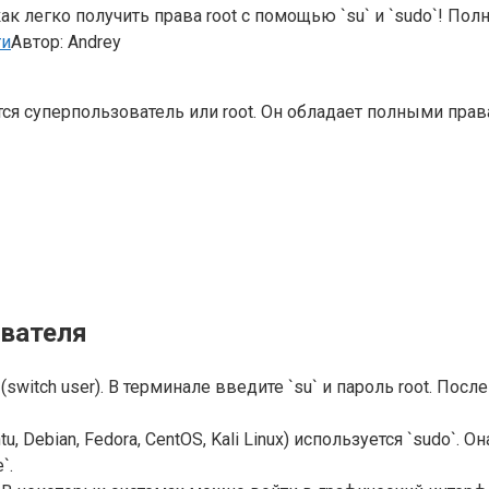
к легко получить права root с помощью `su` и `sudo`! Пол
ти
Автор:
Andrey
тся суперпользователь или root. Он обладает полными пра
ователя
(switch user). В терминале введите `su` и пароль root. Пос
, Debian, Fedora, CentOS, Kali Linux) используется `sudo`
`.