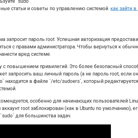
зуйте `sudo`.
лезные статьи и советы по управлению системой.
как зайти в
ема запросит пароль root. Успешная авторизация предостав
ться с правами администратора. Чтобы вернуться к обычно
нанести вред системе.
у с повышением привилегий. Это более безопасный способ,
ет запросить ваш личный пароль (а не пароль root, если он
 находится в файле `/etc/sudoers`, который редактируетс
стемой.
екомендуется, особенно для начинающих пользователей Linu
аккаунт root заблокирован (как в Ubuntu по умолчанию), 
`sudo` для большинства задач.