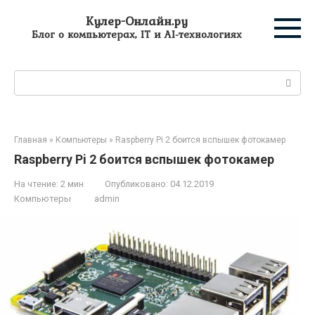
Перейти
Кулер-Онлайн.ру
к
Блог о компьютерах, IT и AI-технологиях
контенту
Поиск:
Главная
»
Компьютеры
»
Raspberry Pi 2 боится вспышек фотокамер
Raspberry Pi 2 боится вспышек фотокамер
На чтение:
2 мин
Опубликовано:
04.12.2019
Компьютеры
admin