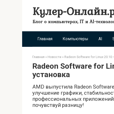
Перейти
Кулер-Онлайн.
к
контенту
Блог о компьютерах, IT и AI-техноло
Главная
Компьютеры
AI
Главная
»
Новости
»
Radeon Software for Linux 20.10
Radeon Software for Li
установка
AMD выпустила Radeon Software 
улучшение графики, стабильнос
профессиональных приложений н
почувствуй разницу!