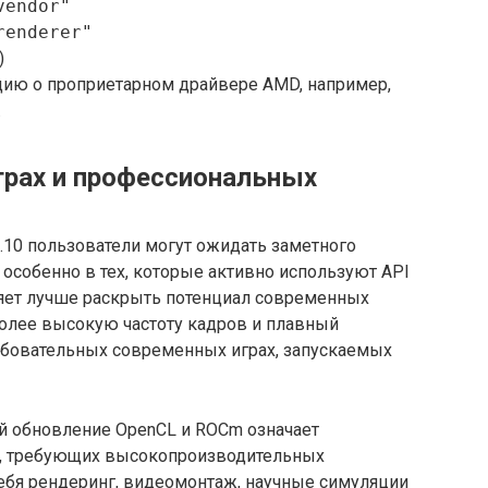
vendor"
renderer"
)
ию о проприетарном драйвере AMD, например,
.
грах и профессиональных
20.10 пользователи могут ожидать заметного
 особенно в тех, которые активно используют API
ляет лучше раскрыть потенциал современных
более высокую частоту кадров и плавный
ребовательных современных играх, запускаемых
й обновление OpenCL и ROCm означает
, требующих высокопроизводительных
себя рендеринг, видеомонтаж, научные симуляции