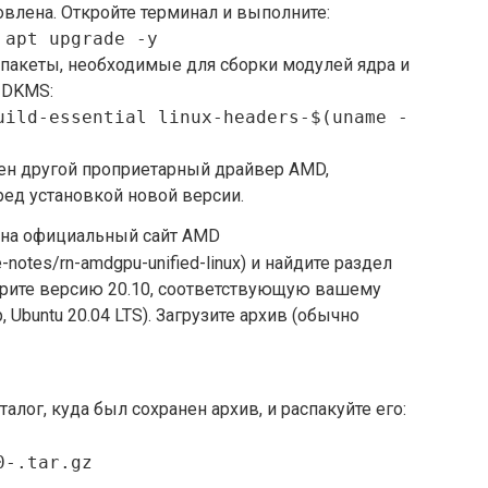
овлена. Откройте терминал и выполните:
 apt upgrade -y
пакеты, необходимые для сборки модулей ядра и
 DKMS:
uild-essential linux-headers-$(uname -
лен другой проприетарный драйвер AMD,
ред установкой новой версии.
е на официальный сайт AMD
-notes/rn-amdgpu-unified-linux) и найдите раздел
ыберите версию 20.10, соответствующую вашему
 Ubuntu 20.04 LTS). Загрузите архив (обычно
алог, куда был сохранен архив, и распакуйте его:
0-.tar.gz