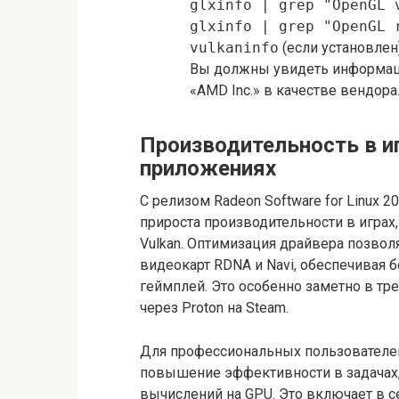
glxinfo | grep "OpenGL 
glxinfo | grep "OpenGL 
vulkaninfo
(если установлен
Вы должны увидеть информац
«AMD Inc.» в качестве вендора
Производительность в и
приложениях
С релизом Radeon Software for Linux 
прироста производительности в играх,
Vulkan. Оптимизация драйвера позво
видеокарт RDNA и Navi, обеспечивая 
геймплей. Это особенно заметно в т
через Proton на Steam.
Для профессиональных пользователе
повышение эффективности в задачах
вычислений на GPU. Это включает в 