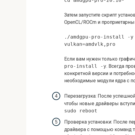
cd amdgpu-pro-20.10-
Затем запустите скрипт устано
OpenCL/ROCm и проприетарный 
./amdgpu-pro-install -y
vulkan=amdvlk,pro
Если вам нужен только графи
pro-install -y
. Всегда пр
конкретной версии и потребно
необходимые модули ядра с по
Перезагрузка: После успешной
чтобы новые драйверы вступил
sudo reboot
Проверка установки: После п
драйвера с помощью команд т