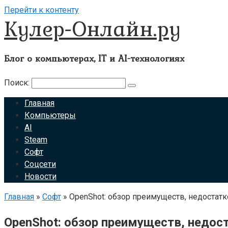
Перейти к контенту
Кулер-Онлайн.ру
Блог о компьютерах, IT и AI-технологиях
Поиск:
Главная
Компьютеры
AI
Steam
Софт
Соцсети
Новости
Главная
»
Софт
»
OpenShot: обзор преимуществ, недостатк
OpenShot: обзор преимуществ, недос