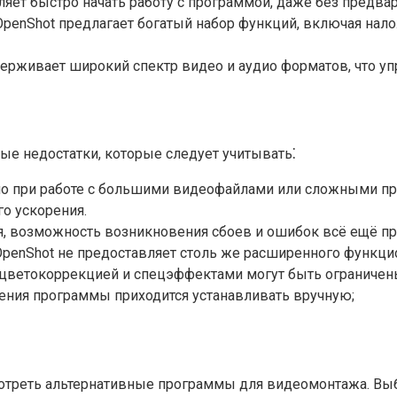
яет быстро начать работу с программой, даже без предва
OpenShot предлагает богатый набор функций, включая нал
ерживает широкий спектр видео и аудио форматов, что уп
ые недостатки, которые следует учитывать⁚
но при работе с большими видеофайлами или сложными пр
го ускорения.
я, возможность возникновения сбоев и ошибок всё ещё пр
penShot не предоставляет столь же расширенного функци
 цветокоррекцией и спецэффектами могут быть ограничен
ния программы приходится устанавливать вручную;
смотреть альтернативные программы для видеомонтажа. Выб