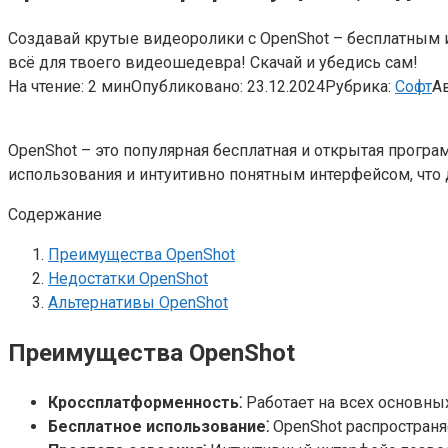
Создавай крутые видеоролики с OpenShot – бесплатным 
всё для твоего видеошедевра! Скачай и убедись сам!
На чтение:
2 мин
Опубликовано:
23.12.2024
Рубрика:
Софт
Ав
OpenShot – это популярная бесплатная и открытая програ
использования и интуитивно понятным интерфейсом, что 
Содержание
Преимущества OpenShot
Недостатки OpenShot
Альтернативы OpenShot
Преимущества OpenShot
Кроссплатформенность⁚
Работает на всех основных
Бесплатное использование⁚
OpenShot распространяе