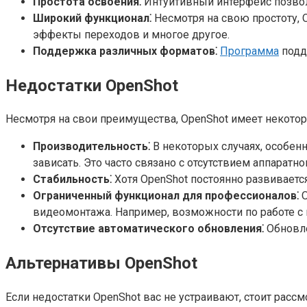
Простота освоения⁚
Интуитивный интерфейс позвол
Широкий функционал⁚
Несмотря на свою простоту, 
эффекты переходов и многое другое.
Поддержка различных форматов⁚
Программа
подд
Недостатки OpenShot
Несмотря на свои преимущества, OpenShot имеет некотор
Производительность⁚
В некоторых случаях, особен
зависать. Это часто связано с отсутствием аппаратно
Стабильность⁚
Хотя OpenShot постоянно развиваетс
Ограниченный функционал для профессионалов⁚
O
видеомонтажа. Например, возможности по работе с
Отсутствие автоматического обновления⁚
Обновле
Альтернативы OpenShot
Если недостатки OpenShot вас не устраивают, стоит рас