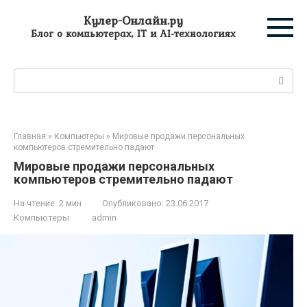
Перейти
Кулер-Онлайн.ру
к
Блог о компьютерах, IT и AI-технологиях
контенту
Поиск:
Главная
»
Компьютеры
»
Мировые продажи персональных
компьютеров стремительно падают
Мировые продажи персональных
компьютеров стремительно падают
На чтение:
2 мин
Опубликовано:
23.06.2017
Компьютеры
admin