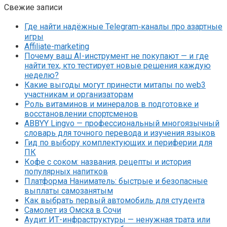
Свежие записи
Где найти надёжные Telegram‑каналы про азартные
игры
Affiliate-marketing
Почему ваш AI-инструмент не покупают — и где
найти тех, кто тестирует новые решения каждую
неделю?
Какие выгоды могут принести митапы по web3
участникам и организаторам
Роль витаминов и минералов в подготовке и
восстановлении спортсменов
ABBYY Lingvo — профессиональный многоязычный
словарь для точного перевода и изучения языков
Гид по выбору комплектующих и периферии для
ПК
Кофе с соком: названия, рецепты и история
популярных напитков
Платформа Наниматель: быстрые и безопасные
выплаты самозанятым
Как выбрать первый автомобиль для студента
Самолет из Омска в Сочи
Аудит ИТ-инфраструктуры — ненужная трата или