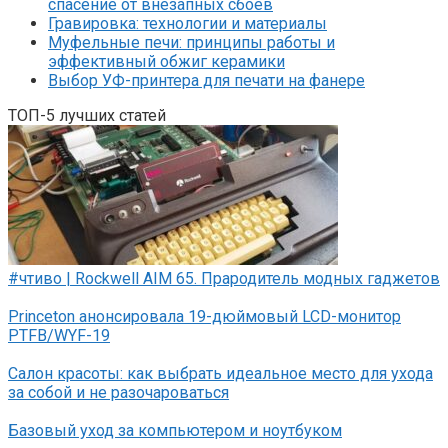
спасение от внезапных сбоев
Гравировка: технологии и материалы
Муфельные печи: принципы работы и
эффективный обжиг керамики
Выбор УФ-принтера для печати на фанере
ТОП-5 лучших статей
#чтиво | Rockwell AIM 65. Прародитель модных гаджетов
Princeton анонсировала 19-дюймовый LCD-монитор
PTFB/WYF-19
Салон красоты: как выбрать идеальное место для ухода
за собой и не разочароваться
Базовый уход за компьютером и ноутбуком