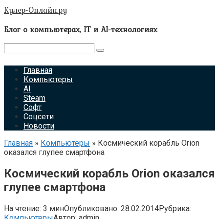
Перейти
Кулер-Онлайн.ру
к
контенту
Блог о компьютерах, IT и AI-технологиях
Поиск:
Главная
Компьютеры
AI
Steam
Софт
Соцсети
Новости
Главная
»
Компьютеры
»
Космический корабль Orion
оказался глупее смартфона
Космический корабль Orion оказался
глупее смартфона
На чтение:
3 мин
Опубликовано:
28.02.2014
Рубрика:
Компьютеры
Автор:
admin