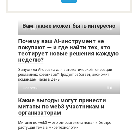
Вам также может быть интересно
Новости
0
Почему ваш AI-инструмент не
покупают — и где найти тех, кто
тестирует новые решения каждую
неделю?
Запустили AI-сервис для автоматической генерации
рекламных креативов? Продукт работает, экономит
командам часы в день.
Новости
0
Какие выгоды могут принести
митапы по web3 участникам и
организаторам
Митапы по web3 — это относительно новая и быстро
растущая тема в мире технологий