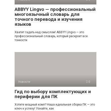
ABBYY Lingvo — профессиональный
многоязычный словарь для
точного перевода и изучения
языков
Хватит гадать над смыслом! ABBYY Lingvo — это
профессиональный словарь, который раскроет все
тонкости
Новости
0
Гид по выбору комплектующих и
периферии для ПК
Хотите мощный комп? Наша идеальная сборка ПК — это
ключ к успеху! Узнайте, как