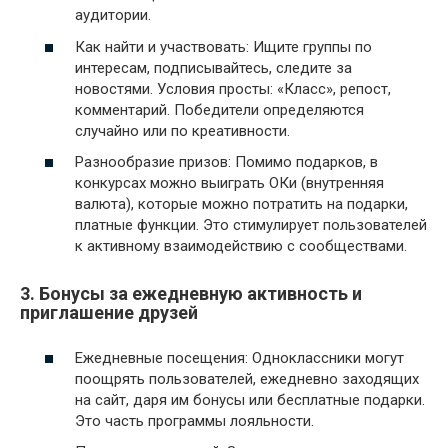
аудитории.
Как найти и участвовать: Ищите группы по
интересам, подписывайтесь, следите за
новостями. Условия просты: «Класс», репост,
комментарий. Победители определяются
случайно или по креативности.
Разнообразие призов: Помимо подарков, в
конкурсах можно выиграть ОКи (внутренняя
валюта), которые можно потратить на подарки,
платные функции. Это стимулирует пользователей
к активному взаимодействию с сообществами.
3. Бонусы за ежедневную активность и
приглашение друзей
Ежедневные посещения: Одноклассники могут
поощрять пользователей, ежедневно заходящих
на сайт, даря им бонусы или бесплатные подарки.
Это часть программы лояльности.