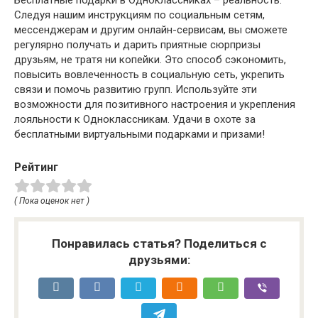
Следуя нашим инструкциям по социальным сетям,
мессенджерам и другим онлайн-сервисам, вы сможете
регулярно получать и дарить приятные сюрпризы
друзьям, не тратя ни копейки. Это способ сэкономить,
повысить вовлеченность в социальную сеть, укрепить
связи и помочь развитию групп. Используйте эти
возможности для позитивного настроения и укрепления
лояльности к Одноклассникам. Удачи в охоте за
бесплатными виртуальными подарками и призами!
Рейтинг
( Пока оценок нет )
Понравилась статья? Поделиться с
друзьями: