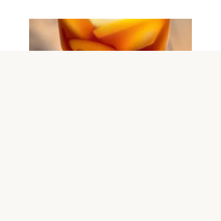
Новости
0
Кофе с соком: названия, рецепты и
история популярных напитков
Забудьте о скучном американо! Кофе-сок — это смелая
синергия кофе и фруктов. Откройте секреты
© 2026 Кулер-Онлайн.ру