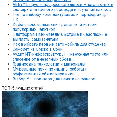
ABBYY Lingvo — профессиональный многоязычный
словарь для точного перевода и изучения языков
Гид по выбору комплектующих и периферии для
ПК
Кофе с соком: названия, рецепты и история
популярных напитков
Платформа Наниматель: быстрые и безопасные
выплаты самозанятым
Как выбрать первый автомобиль для студента
Самолет из Омска в Сочи
Аудит ИТ-инфраструктуры — ненужная трата или
спасение от внезапных сбоев
Гравировка: технологии и материалы
Муфельные печи: принципы работы и
эффективный обжиг керамики
Выбор УФ-принтера для печати на фанере
ТОП-5 лучших статей