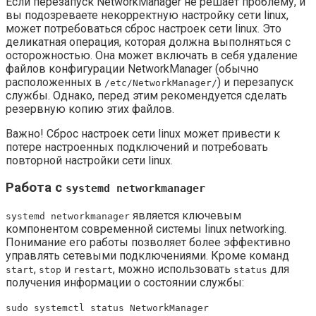
Если перезапуск NetworkManager не решает проблему, и
вы подозреваете некорректную настройку сети linux,
может потребоваться сброс настроек сети linux. Это
деликатная операция, которая должна выполняться с
осторожностью. Она может включать в себя удаление
файлов конфигурации NetworkManager (обычно
расположенных в
) и перезапуск
/etc/NetworkManager/
службы. Однако, перед этим рекомендуется сделать
резервную копию этих файлов.
Важно! Сброс настроек сети linux может привести к
потере настроенных подключений и потребовать
повторной настройки сети linux.
Работа с
systemd networkmanager
является ключевым
systemd networkmanager
компонентом современной системы linux networking.
Понимание его работы позволяет более эффективно
управлять сетевыми подключениями. Кроме команд
,
и
, можно использовать
для
start
stop
restart
status
получения информации о состоянии службы:
sudo systemctl status NetworkManager