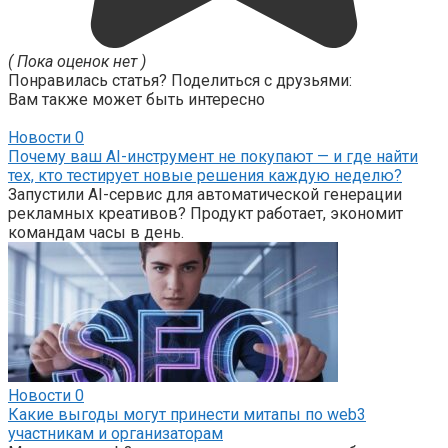
( Пока оценок нет )
Понравилась статья? Поделиться с друзьями:
Вам также может быть интересно
Новости
0
Почему ваш AI-инструмент не покупают — и где найти
тех, кто тестирует новые решения каждую неделю?
Запустили AI-сервис для автоматической генерации
рекламных креативов? Продукт работает, экономит
командам часы в день.
Новости
0
Какие выгоды могут принести митапы по web3
участникам и организаторам