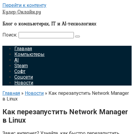
Перейти к контенту
Кулер-Онлайн.ру
Блог о компьютерах, IT и AI-технологиях
Поиск:
Главная
Компьютеры
AI
Steam
Софт
Соцсети
Новости
Главная
»
Новости
»
Как перезапустить Network Manager
в Linux
Как перезапустить Network Manager
в Linux
Завис интернет? Узнайте, как быстро перезапустить