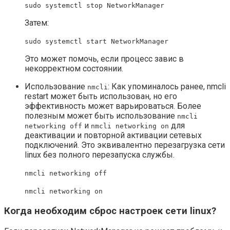
sudo systemctl stop NetworkManager
Затем:
sudo systemctl start NetworkManager
Это может помочь, если процесс завис в
некорректном состоянии.
Использование
: Как упоминалось ранее, nmcli
nmcli
restart может быть использован, но его
эффективность может варьироваться. Более
полезным может быть использование
nmcli
и
для
networking off
nmcli networking on
деактивации и повторной активации сетевых
подключений. Это эквивалентно перезагрузка сети
linux без полного перезапуска службы.
nmcli networking off
nmcli networking on
Когда необходим сброс настроек сети linux?