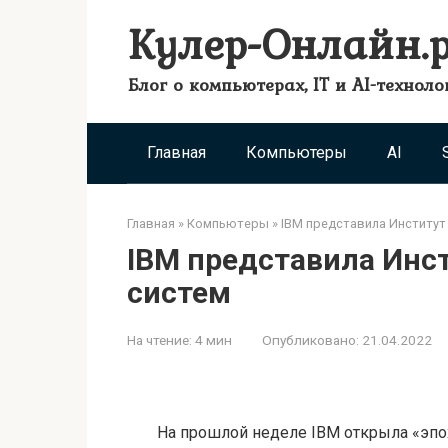
Перейти
Кулер-Онлайн.
к
контенту
Блог о компьютерах, IT и AI-техноло
Главная
Компьютеры
AI
Главная
»
Компьютеры
»
IBM представила Институт
IBM представила Инс
систем
На чтение:
4 мин
Опубликовано:
21.04.2022
На прошлой неделе IBM открыла «эпо