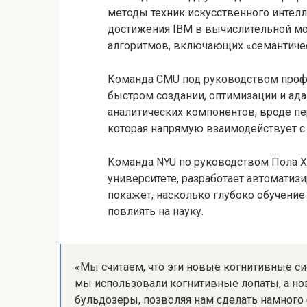
методы техник искусственного интелл
достижения IBM в вычислительной мо
алгоритмов, включающих «семантиче
Команда CMU под руководством профе
быстром создании, оптимизации и ад
аналитических компонентов, вроде п
которая напрямую взаимодействует с
Команда NYU по руководством Пола Х
университете, разработает автоматиз
покажет, насколько глубоко обучени
повлиять на науку.
«Мы считаем, что эти новые когнитивные си
мы использовали когнитивные лопаты, а но
бульдозеры, позволяя нам сделать намного