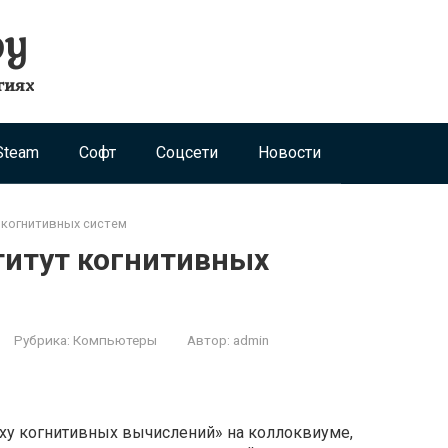
ру
гиях
Steam
Софт
Соцсети
Новости
 когнитивных систем
титут когнитивных
Рубрика:
Компьютеры
Автор:
admin
ху когнитивных вычислений» на коллоквиуме,