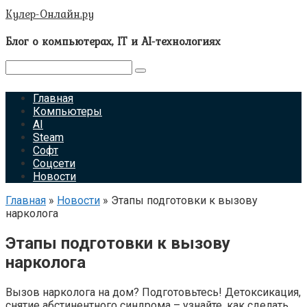
Перейти
Кулер-Онлайн.ру
к
контенту
Блог о компьютерах, IT и AI-технологиях
Поиск:
Главная
Компьютеры
AI
Steam
Софт
Соцсети
Новости
Главная
»
Новости
»
Этапы подготовки к вызову
нарколога
Этапы подготовки к вызову
нарколога
Вызов нарколога на дом? Подготовьтесь! Детоксикация,
снятие абстинентного синдрома – узнайте, как сделать