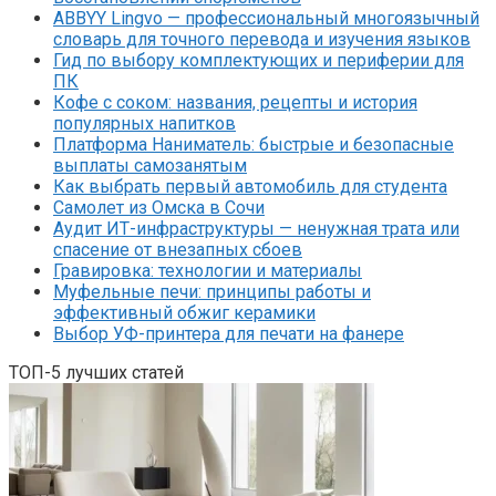
ABBYY Lingvo — профессиональный многоязычный
словарь для точного перевода и изучения языков
Гид по выбору комплектующих и периферии для
ПК
Кофе с соком: названия, рецепты и история
популярных напитков
Платформа Наниматель: быстрые и безопасные
выплаты самозанятым
Как выбрать первый автомобиль для студента
Самолет из Омска в Сочи
Аудит ИТ-инфраструктуры — ненужная трата или
спасение от внезапных сбоев
Гравировка: технологии и материалы
Муфельные печи: принципы работы и
эффективный обжиг керамики
Выбор УФ-принтера для печати на фанере
ТОП-5 лучших статей