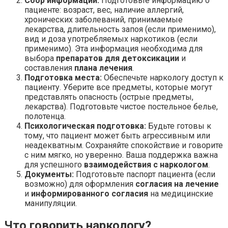
Сбор информации:
Подготовьте информацию о
пациенте: возраст, вес, наличие аллергий,
хронических заболеваний, принимаемые
лекарства, длительность запоя (если применимо),
вид и доза употребляемых наркотиков (если
применимо). Эта информация необходима для
выбора
препаратов для детоксикации
и
составления
плана лечения
.
Подготовка места:
Обеспечьте наркологу доступ к
пациенту. Уберите все предметы, которые могут
представлять опасность (острые предметы,
лекарства). Подготовьте чистое постельное белье,
полотенца.
Психологическая подготовка:
Будьте готовы к
тому, что пациент может быть агрессивным или
неадекватным. Сохраняйте спокойствие и говорите
с ним мягко, но уверенно. Ваша поддержка важна
для успешного
взаимодействия с наркологом
.
Документы:
Подготовьте паспорт пациента (если
возможно) для оформления
согласия на лечение
и
информированного согласия
на медицинские
манипуляции.
Что говорить наркологу?