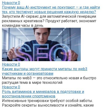
Новости
0
Почему ваш AI-инструмент не покупают — и где найти
тех, кто тестирует новые решения каждую неделю?
Запустили AI-сервис для автоматической генерации
рекламных креативов? Продукт работает, экономит
командам часы в день.
Новости
0
Какие выгоды могут принести митапы по web3
участникам и организаторам
Митапы по web3 — это относительно новая и быстро
растущая тема в мире технологий
Новости
0
Роль витаминов и минералов в подготовке и
восстановлении спортсменов
Интенсивные тренировки требуют особой заботы.
Раскройте секреты выносливости и узнайте, какие