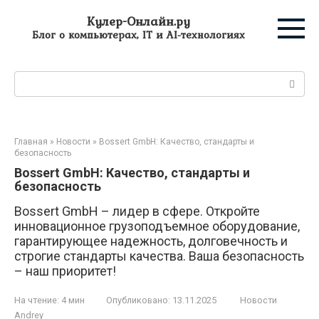
Перейти
Кулер-Онлайн.ру
к
Блог о компьютерах, IT и AI-технологиях
контенту
Поиск:
Главная
»
Новости
»
Bossert GmbH: Качество, стандарты и
безопасность
Bossert GmbH: Качество, стандарты и
безопасность
Bossert GmbH – лидер в сфере. Откройте
инновационное грузоподъемное оборудование,
гарантирующее надежность, долговечность и
строгие стандарты качества. Ваша безопасность
– наш приоритет!
На чтение:
4 мин
Опубликовано:
13.11.2025
Новости
Andrey